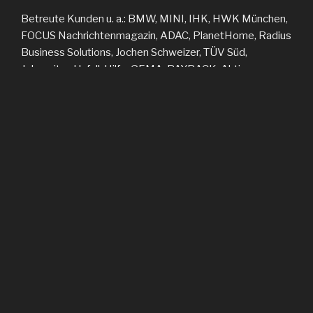
Betreute Kunden u. a.: BMW, MINI, IHK, HWK München,
FOCUS Nachrichtenmagazin, ADAC, PlanetHome, Radius
Business Solutions, Jochen Schweizer, TÜV Süd,
Johanniter-Unfall-Hilfe, GEMA, PAYBACK, Aktion
Mensch, SBK, KW AG, Kieswerke Ebenhöh, Bankhaus
RSA u. v. a. m.